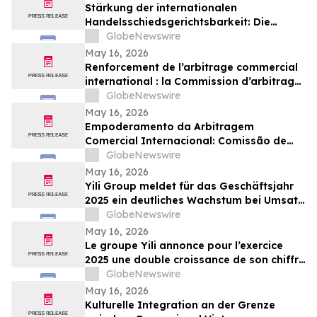
Stärkung der internationalen
Handelsschiedsgerichtsbarkeit: Die
Schiedsgerichtskommission von
GlobeNewswire
Guangzhou ruft weltweit zur Bewerbung
May 16, 2026
für ihr Schiedsrichtergremium auf
Renforcement de l’arbitrage commercial
international : la Commission d’arbitrage
de Guangzhou lance un appel à
GlobeNewswire
candidatures international pour son
May 16, 2026
panel d’arbitres
Empoderamento da Arbitragem
Comercial Internacional: Comissão de
Arbitragem de Guangzhou Abre
GlobeNewswire
Inscrições Globais para Painel de
May 16, 2026
Árbitros
Yili Group meldet für das Geschäftsjahr
2025 ein deutliches Wachstum bei Umsatz
und Gewinn; seit dem Börsengang vor 30
GlobeNewswire
Jahren ist der Umsatz um das 500-Fache
May 16, 2026
gestiegen
Le groupe Yili annonce pour l’exercice
2025 une double croissance de son chiffre
d’affaires et de ses bénéfices, marquant
GlobeNewswire
ainsi une multiplication par 500 de son
May 16, 2026
chiffre d’affaires en 30 ans depuis son
Kulturelle Integration an der Grenze
introduction en bourse