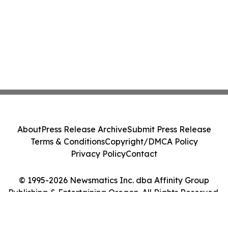
About
Press Release Archive
Submit Press Release
Terms & Conditions
Copyright/DMCA Policy
Privacy Policy
Contact
© 1995-2026 Newsmatics Inc. dba Affinity Group
Publishing & Entertaining Oregon. All Rights Reserved.
Cookie Settings / Your Privacy Choices