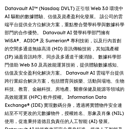
Datavault AI™ (Nasdaq: DVLT) 正引領 Web 3.0 環境中
AI 驅動的數據體驗、估值及資產盈利化發展。 該公司的雲
端平台提供全方位解決方案，重點整合聲學科學與數據科學
部門的合作優勢。 Datavault AI 聲學科學部門擁有
WiSA®、ADIO® 及 Sumerian® 專利技術，以及行內首創
的空間多通道無線高清 (HD) 音訊傳輸技術，其知識產權
(IP) 涵蓋音訊時序、同步及多通道干擾消除。 數據科學部
門借助 Web 3.0 及高效能運算技術，提供體驗數據感知、
估值及安全盈利化解決方案。 Datavault AI 雲端平台提供
跨行業綜合解決方案，包括體育與娛樂、活動與場地、生物
科技、教育、金融科技、房地產、醫療保健及能源等領域的
高效能運算 (HPC) 軟件授權。 Information Data
Exchange® (IDE) 實現數碼分身，透過將實體物件安全連
結至不可更改的元數據物件，授權姓名、形象及肖像 (NIL)
使用，促進秉持道德且負責任的人工智能 (AI) 發展。