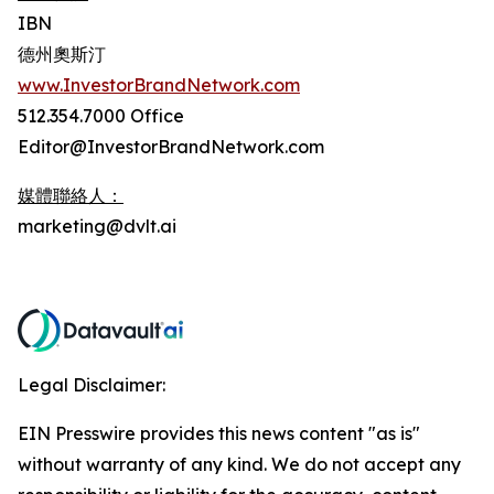
IBN
德州奧斯汀
www.InvestorBrandNetwork.com
512.354.7000 Office
Editor@InvestorBrandNetwork.com
媒體聯絡人：
marketing@dvlt.ai
Legal Disclaimer:
EIN Presswire provides this news content "as is"
without warranty of any kind. We do not accept any