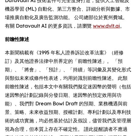
Datavault AI 技術套件可完全度身打造，提供人工智能及
機器學習 (ML) 自動化、第三方整合、詳細分析與數據、市
場推廣自動化及廣告監測功能。 公司總部位於賓州費城。
有關 Datavault AI 的更多資訊，請瀏覽
www.dvlt.ai
。
前瞻性陳述
本新聞稿載有《1995 年私人證券訴訟改革法案》（經修
訂）及其他證券法律中所界定的「前瞻性陳述」。 「預
期」、「將會」、「預計」、「持續」等詞彙及其變化形式
與類似未來或條件性表述，均用於識別前瞻性陳述。 此類
前瞻性陳述，包括本文中有關我們擬定迷因幣的聲明（包括
迷因幣的計劃記錄與分發日期、迷因幣的預定效用與功
能）、我們對 Dream Bowl Draft 的預期、業務機遇與前
景、策略、未來收益預期、授權計劃、專利計劃以及專利技
術的成功實施，均必然基於估計及假設，儘管我們及管理層
視為合理，但本質上存在不確定性。 謹此提醒讀者不應過