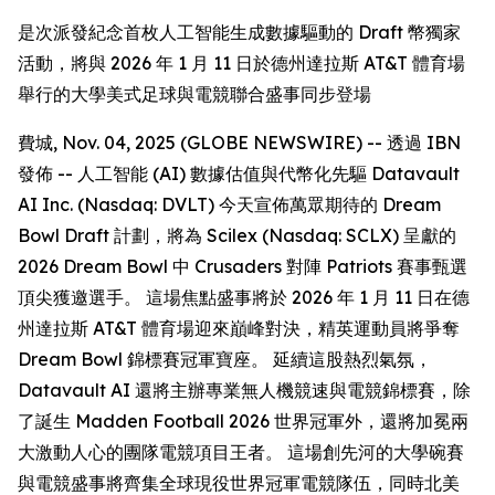
是次派發紀念首枚人工智能生成數據驅動的 Draft 幣獨家
活動，將與 2026 年 1 月 11 日於德州達拉斯 AT&T 體育場
舉行的大學美式足球與電競聯合盛事同步登場
費城, Nov. 04, 2025 (GLOBE NEWSWIRE) -- 透過 IBN
發佈 -- 人工智能 (AI) 數據估值與代幣化先驅 Datavault
AI Inc. (Nasdaq: DVLT) 今天宣佈萬眾期待的 Dream
Bowl Draft 計劃，將為 Scilex (Nasdaq: SCLX) 呈獻的
2026 Dream Bowl 中 Crusaders 對陣 Patriots 賽事甄選
頂尖獲邀選手。 這場焦點盛事將於 2026 年 1 月 11 日在德
州達拉斯 AT&T 體育場迎來巔峰對決，精英運動員將爭奪
Dream Bowl 錦標賽冠軍寶座。 延續這股熱烈氣氛，
Datavault AI 還將主辦專業無人機競速與電競錦標賽，除
了誕生 Madden Football 2026 世界冠軍外，還將加冕兩
大激動人心的團隊電競項目王者。 這場創先河的大學碗賽
與電競盛事將齊集全球現役世界冠軍電競隊伍，同時北美