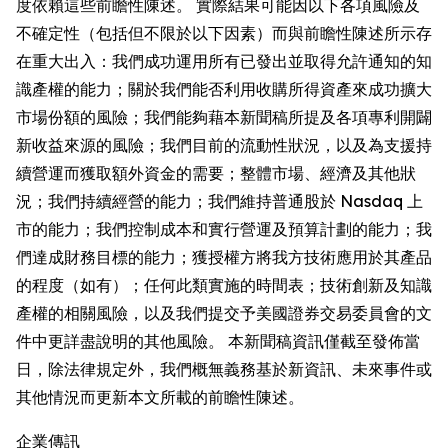
度依賴這些前瞻性陳述。 實際結果可能因以下各項風險及
不確定性（包括但不限於以下因素）而與前瞻性陳述所示存
在重大出入：我們成功運用所有已發出並取得允許通知的知
識產權的能力；關於我們能否利用收購所得資產來成功擴大
市場份額的風險；我們能夠藉本新聞稿所提及各項專利開闢
新收益來源的風險；我們目前的流動性狀況，以及為支援持
續營運而獲取額外資金的需要；整體市場、經濟及其他狀
況；我們持續經營的能力；我們維持普通股於 Nasdaq 上
市的能力；我們控制成本和實行營運及預算計劃的能力；我
們達成財務目標的能力；獲授權方將我方技術應用於其產品
的程度（如有）；任何此類實施的時間表；技術創新及知識
產權的相關風險，以及我們提交予美國證券交易委員會的文
件中更詳盡說明的其他風險。 本新聞稿資訊僅截至發佈當
日，除法律規定外，我們概無義務基於新資訊、未來事件或
其他情況而更新本文所載的前瞻性陳述。
企業傳訊