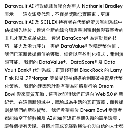
Datavault AI 行政總裁兼聯合創辦人 Nathaniel Bradley
表示：「這次派發代幣，不僅是獎勵忠實股東，更讓
Datavault AI 及 SCILEX 持有者在代幣經濟與智能系統中
佔據領先地位，透過全新的綜合篩選準則識別參與賽事者的
非凡才華及卓越成就。 透過 DataScore® 為運動員的技
巧、能力及潛力評分，再經 DataValue® 對穩定幣估值，
我們已革新數據價值的獲取、鑄造以至盈利化模式，開創無
限可能。 我們的 DataValue®、DataScore® 及 Data
Vault Bank® 代理系統，正實踐類似 BlackRock 的 Larry
Fink 以及 JPMorgan 等業界領袖倡導的創新破格資產代幣
化策略。 我們的迷因幣計劃有望為即將舉行的 Dream
Bowl 帶來實質互動，這再次印證我們正邁向 Web 3.0 的新
紀元。在這個新領域中，體驗成為生活的真正寶藏，而數據
則是我們的新型貨幣。 我們希望每位 Dream Bowl 受惠者
都能抽空了解數據及 AI 能如何矯正長期失衡的競爭環境，
讓每個擁有天賦、身懷才華或充滿致勝決心與自信的人士都