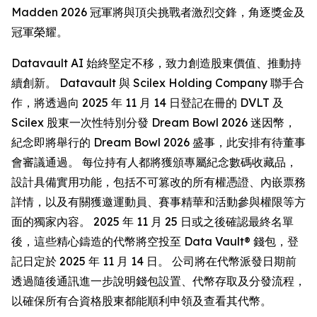
Madden 2026 冠軍將與頂尖挑戰者激烈交鋒，角逐獎金及
冠軍榮耀。
Datavault AI 始終堅定不移，致力創造股東價值、推動持
續創新。 Datavault 與 Scilex Holding Company 聯手合
作，將透過向 2025 年 11 月 14 日登記在冊的 DVLT 及
Scilex 股東一次性特別分發 Dream Bowl 2026 迷因幣，
紀念即將舉行的 Dream Bowl 2026 盛事，此安排有待董事
會審議通過。 每位持有人都將獲頒專屬紀念數碼收藏品，
設計具備實用功能，包括不可篡改的所有權憑證、內嵌票務
詳情，以及有關獲邀運動員、賽事精華和活動參與權限等方
面的獨家內容。 2025 年 11 月 25 日或之後確認最終名單
後，這些精心鑄造的代幣將空投至 Data Vault® 錢包，登
記日定於 2025 年 11 月 14 日。 公司將在代幣派發日期前
透過隨後通訊進一步說明錢包設置、代幣存取及分發流程，
以確保所有合資格股東都能順利申領及查看其代幣。