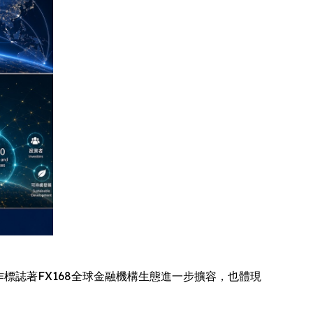
財經。此次合作標誌著FX168全球金融機構生態進一步擴容，也體現