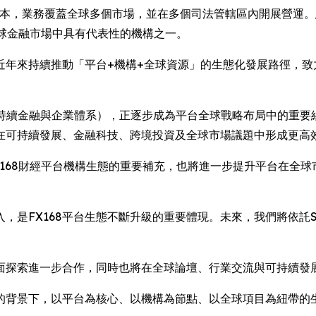
於澳洲墨爾本，業務覆蓋全球多個市場，並在多個司法管轄區內開展營
為全球金融市場中具有代表性的機構之一。
經近年來持續推動「平台+機構+全球資源」的生態化發展路徑，
30（可持續金融與企業體系），正逐步成為平台全球戰略布局中的
在可持續發展、金融科技、跨境投資及全球市場議題中形成更高
僅是FX168財經平台機構生態的重要補充，也將進一步提升平台在
入，是FX168平台生態不斷升級的重要體現。未來，我們將依託S
面探索進一步合作，同時也將在全球論壇、行業交流與可持續發
的背景下，以平台為核心、以機構為節點、以全球項目為紐帶的