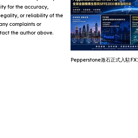
lity for the accuracy,
gality, or reliability of the
 any complaints or
ontact the author above.
Pepperstone激石正式入駐