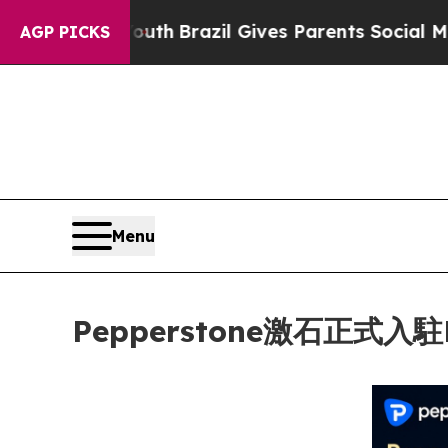
rms to Youth
Brazil Gives Parents Social Media Co
AGP PICKS
Menu
Pepperstone激石正式