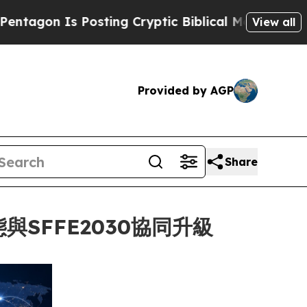
n Is Posting Cryptic Biblical Messages on Socia
View all
Provided by AGP
Share
態與SFFE2030協同升級