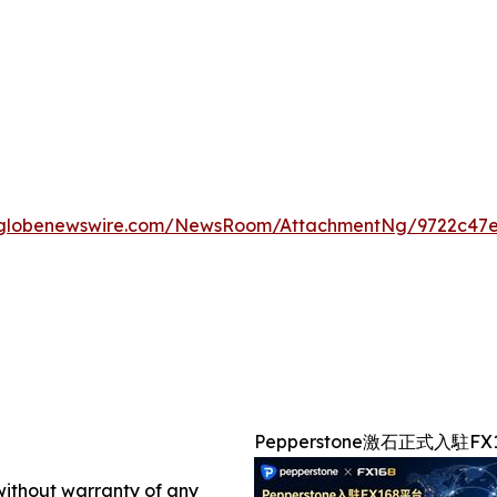
.globenewswire.com/NewsRoom/AttachmentNg/9722c47e
Pepperstone激石正式入駐FX
 without warranty of any