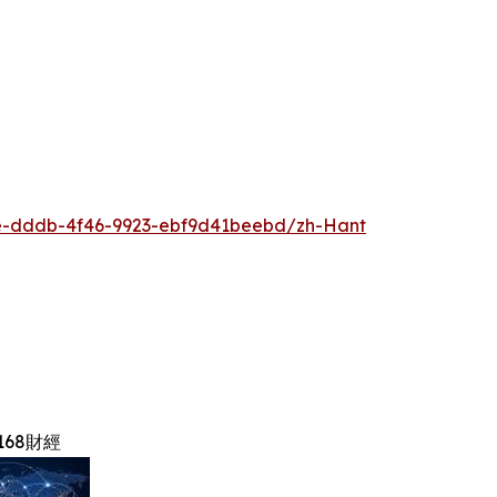
-dddb-4f46-9923-ebf9d41beebd/zh-Hant
168財經