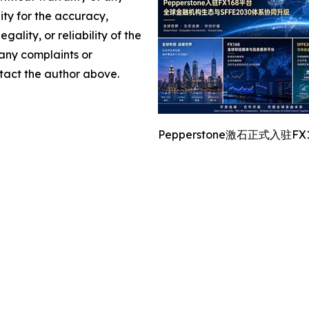
lity for the accuracy,
gality, or reliability of the
 any complaints or
ontact the author above.
Pepperstone激石正式入驻