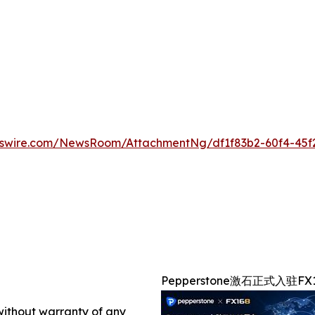
wswire.com/NewsRoom/AttachmentNg/df1f83b2-60f4-45f
Pepperstone激石正式入驻FX
 without warranty of any