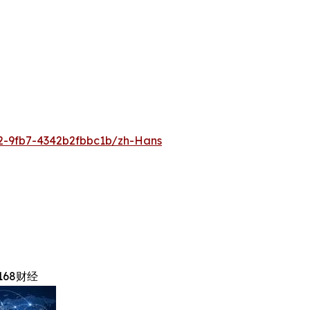
2-9fb7-4342b2fbbc1b/zh-Hans
168财经