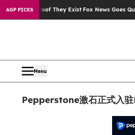
s no Proof They Exist
Fox News Goes Quiet as 'M
AGP PICKS
Menu
Pepperstone激石正式