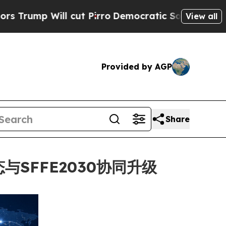
 Will cut Pirro
Democratic Socialists of Ameri
View all
Provided by AGP
Share
态与SFFE2030协同升级